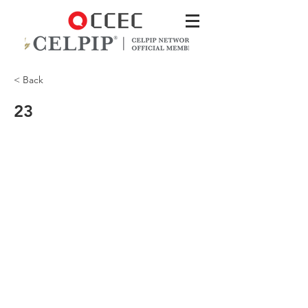
< Back
23
I’ll bring the new tent!